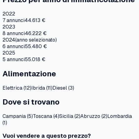
2022
7
annunci
44.613 €
2023
8
annunci
46.222 €
2024
(anno selezionato)
6
annunci
55.480 €
2025
5
annunci
55.018 €
Alimentazione
Elettrica
(
12
)
Ibrida
(
11
)
Diesel
(
3
)
Dove si trovano
Campania
(
5
)
Toscana
(
4
)
Sicilia
(
2
)
Abruzzo
(
2
)
Lombardia
(
1
)
Vuoi vendere a questo prezzo?