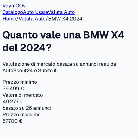
VeymOOv
Catalogo
Auto Usate
Valuta Auto
Home
/
Valuta Auto
/
BMW
X4
2024
Quanto vale una
BMW
X4
del
2024
?
Valutazione di mercato basata su annunci reali da
AutoScout24 e Subito.it
Prezzo minimo
39.499 €
Valore di mercato
49.277 €
basato su
26
annunci
Prezzo massimo
57.700 €