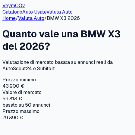
VeymOOv
Catalogo
Auto Usate
Valuta Auto
Home
/
Valuta Auto
/
BMW
X3
2026
Quanto vale una
BMW
X3
del
2026
?
Valutazione di mercato basata su annunci reali da
AutoScout24 e Subito.it
Prezzo minimo
43.900 €
Valore di mercato
59.818 €
basato su
50
annunci
Prezzo massimo
79.890 €