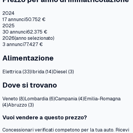
2024
17
annunci
50.752 €
2025
30
annunci
62.375 €
2026
(anno selezionato)
3
annunci
77.427 €
Alimentazione
Elettrica
(
33
)
Ibrida
(
14
)
Diesel
(
3
)
Dove si trovano
Veneto
(
8
)
Lombardia
(
6
)
Campania
(
4
)
Emilia-Romagna
(
4
)
Abruzzo
(
3
)
Vuoi vendere a questo prezzo?
Concessionari verificati competono per la tua auto. Ricevi