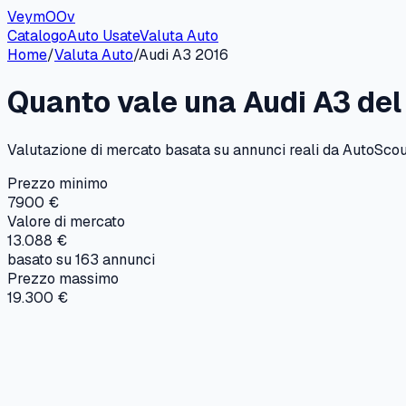
VeymOOv
Catalogo
Auto Usate
Valuta Auto
Home
/
Valuta Auto
/
Audi
A3
2016
Quanto vale una
Audi
A3
de
Valutazione di mercato basata su annunci reali da AutoScout
Prezzo minimo
7900 €
Valore di mercato
13.088 €
basato su
163
annunci
Prezzo massimo
19.300 €