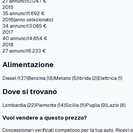
27
annunci
10.047 €
2015
35
annunci
11.692 €
2016
(anno selezionato)
34
annunci
13.085 €
2017
40
annunci
14.854 €
2018
27
annunci
16.233 €
Alimentazione
Diesel
(
137
)
Benzina
(
18
)
Metano
(
5
)
Ibrida
(
2
)
Elettrica
(
1
)
Dove si trovano
Lombardia
(
22
)
Piemonte
(
14
)
Sicilia
(
11
)
Puglia
(
9
)
Lazio
(
8
)
Vuoi vendere a questo prezzo?
Concessionari verificati competono per la tua auto. Ricevi of