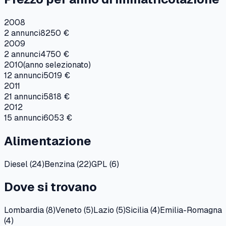
2008
2
annunci
8250 €
2009
2
annunci
4750 €
2010
(anno selezionato)
12
annunci
5019 €
2011
21
annunci
5818 €
2012
15
annunci
6053 €
Alimentazione
Diesel
(
24
)
Benzina
(
22
)
GPL
(
6
)
Dove si trovano
Lombardia
(
8
)
Veneto
(
5
)
Lazio
(
5
)
Sicilia
(
4
)
Emilia-Romagna
(
4
)