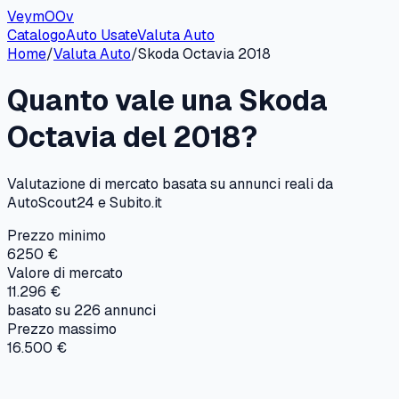
VeymOOv
Catalogo
Auto Usate
Valuta Auto
Home
/
Valuta Auto
/
Skoda
Octavia
2018
Quanto vale una
Skoda
Octavia
del
2018
?
Valutazione di mercato basata su annunci reali da
AutoScout24 e Subito.it
Prezzo minimo
6250 €
Valore di mercato
11.296 €
basato su
226
annunci
Prezzo massimo
16.500 €