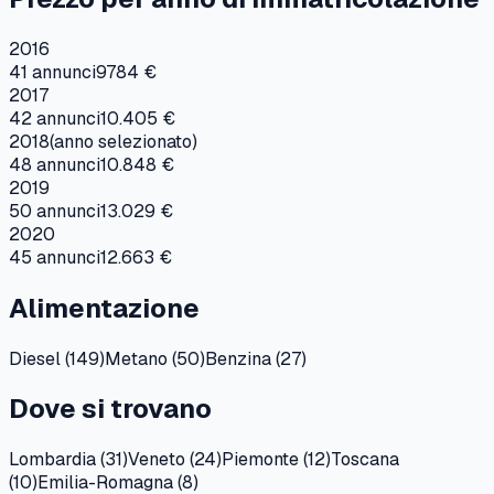
2016
41
annunci
9784 €
2017
42
annunci
10.405 €
2018
(anno selezionato)
48
annunci
10.848 €
2019
50
annunci
13.029 €
2020
45
annunci
12.663 €
Alimentazione
Diesel
(
149
)
Metano
(
50
)
Benzina
(
27
)
Dove si trovano
Lombardia
(
31
)
Veneto
(
24
)
Piemonte
(
12
)
Toscana
(
10
)
Emilia-Romagna
(
8
)