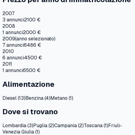
2007
3
annunci
2100 €
2008
1
annunci
2000 €
2009
(anno selezionato)
7
annunci
6486 €
2010
6
annunci
4500 €
2011
1
annunci
6500 €
Alimentazione
Diesel
(
13
)
Benzina
(
4
)
Metano
(
1
)
Dove si trovano
Lombardia
(
3
)
Puglia
(
2
)
Campania
(
2
)
Toscana
(
1
)
Friuli-
Venezia Giulia
(
1
)