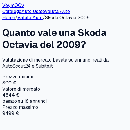
VeymOOv
Catalogo
Auto Usate
Valuta Auto
Home
/
Valuta Auto
/
Skoda
Octavia
2009
Quanto vale una
Skoda
Octavia
del
2009
?
Valutazione di mercato basata su annunci reali da
AutoScout24 e Subito.it
Prezzo minimo
800 €
Valore di mercato
4844 €
basato su
18
annunci
Prezzo massimo
9499 €