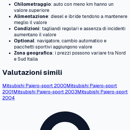
Chilometraggio
: auto con meno km hanno un
valore superiore
Alimentazione
: diesel e ibride tendono a mantenere
meglio il valore
Condizioni
: tagliandi regolari e assenza di incidenti
aumentano il valore
Optional
: navigatore, cambio automatico e
pacchetti sportivi aggiungono valore
Zona geografica
: i prezzi possono variare tra Nord
e Sud Italia
Valutazioni simili
Mitsubishi
Pajero-sport
2000
Mitsubishi
Pajero-sport
2001
Mitsubishi
Pajero-sport
2003
Mitsubishi
Pajero-sport
2004