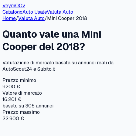
VeymOOv
Catalogo
Auto Usate
Valuta Auto
Home
/
Valuta Auto
/
Mini
Cooper
2018
Quanto vale una
Mini
Cooper
del
2018
?
Valutazione di mercato basata su annunci reali da
AutoScout24 e Subito.it
Prezzo minimo
9200 €
Valore di mercato
16.201 €
basato su
305
annunci
Prezzo massimo
22.900 €