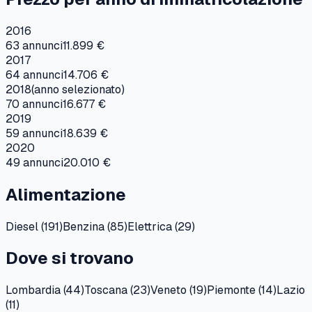
2016
63
annunci
11.899 €
2017
64
annunci
14.706 €
2018
(anno selezionato)
70
annunci
16.677 €
2019
59
annunci
18.639 €
2020
49
annunci
20.010 €
Alimentazione
Diesel
(
191
)
Benzina
(
85
)
Elettrica
(
29
)
Dove si trovano
Lombardia
(
44
)
Toscana
(
23
)
Veneto
(
19
)
Piemonte
(
14
)
Lazio
(
11
)