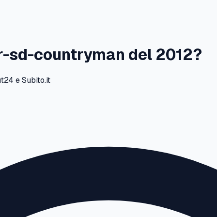
r-sd-countryman
del
2012
?
24 e Subito.it