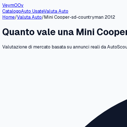
VeymOOv
Catalogo
Auto Usate
Valuta Auto
Home
/
Valuta Auto
/
Mini
Cooper-sd-countryman
2012
Quanto vale una
Mini
Coope
Valutazione di mercato basata su annunci reali da AutoScout