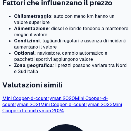
Fattori che influenzano il prezzo
Chilometraggio
: auto con meno km hanno un
valore superiore
Alimentazione
: diesel e ibride tendono a mantenere
meglio il valore
Condizioni
: tagliandi regolari e assenza di incidenti
aumentano il valore
Optional
: navigatore, cambio automatico e
pacchetti sportivi aggiungono valore
Zona geografica
: i prezzi possono variare tra Nord
e Sud Italia
Valutazioni simili
Mini
Cooper-d-countryman
2020
Mini
Cooper-d-
countryman
2021
Mini
Cooper-d-countryman
2023
Mini
Cooper-d-countryman
2024