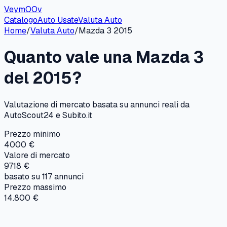
VeymOOv
Catalogo
Auto Usate
Valuta Auto
Home
/
Valuta Auto
/
Mazda
3
2015
Quanto vale una
Mazda
3
del
2015
?
Valutazione di mercato basata su annunci reali da
AutoScout24 e Subito.it
Prezzo minimo
4000 €
Valore di mercato
9718 €
basato su
117
annunci
Prezzo massimo
14.800 €