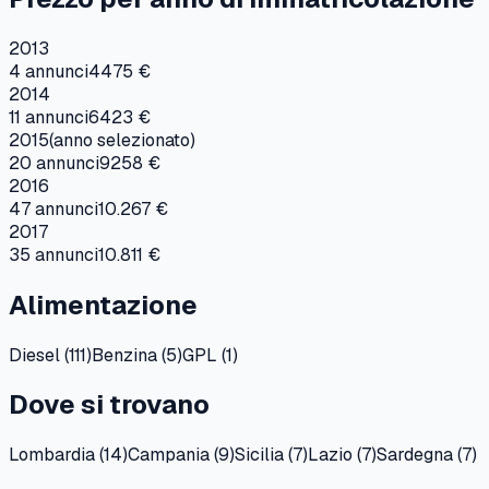
2013
4
annunci
4475 €
2014
11
annunci
6423 €
2015
(anno selezionato)
20
annunci
9258 €
2016
47
annunci
10.267 €
2017
35
annunci
10.811 €
Alimentazione
Diesel
(
111
)
Benzina
(
5
)
GPL
(
1
)
Dove si trovano
Lombardia
(
14
)
Campania
(
9
)
Sicilia
(
7
)
Lazio
(
7
)
Sardegna
(
7
)