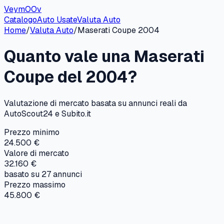
VeymOOv
Catalogo
Auto Usate
Valuta Auto
Home
/
Valuta Auto
/
Maserati
Coupe
2004
Quanto vale una
Maserati
Coupe
del
2004
?
Valutazione di mercato basata su annunci reali da
AutoScout24 e Subito.it
Prezzo minimo
24.500 €
Valore di mercato
32.160 €
basato su
27
annunci
Prezzo massimo
45.800 €