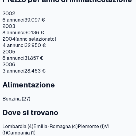
2002
6
annunci
39.097 €
2003
8
annunci
30.136 €
2004
(anno selezionato)
4
annunci
32.950 €
2005
6
annunci
31.857 €
2006
3
annunci
28.463 €
Alimentazione
Benzina
(
27
)
Dove si trovano
Lombardia
(
4
)
Emilia-Romagna
(
4
)
Piemonte
(
1
)
Vi
(
1
)
Campania
(
1
)