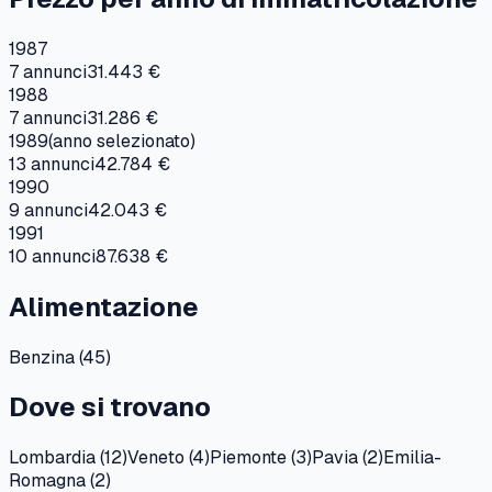
1987
7
annunci
31.443 €
1988
7
annunci
31.286 €
1989
(anno selezionato)
13
annunci
42.784 €
1990
9
annunci
42.043 €
1991
10
annunci
87.638 €
Alimentazione
Benzina
(
45
)
Dove si trovano
Lombardia
(
12
)
Veneto
(
4
)
Piemonte
(
3
)
Pavia
(
2
)
Emilia-
Romagna
(
2
)