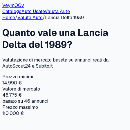
VeymOOv
Catalogo
Auto Usate
Valuta Auto
Home
/
Valuta Auto
/
Lancia
Delta
1989
Quanto vale una
Lancia
Delta
del
1989
?
Valutazione di mercato basata su annunci reali da
AutoScout24 e Subito.it
Prezzo minimo
14.990 €
Valore di mercato
46.775 €
basato su
46
annunci
Prezzo massimo
110.000 €