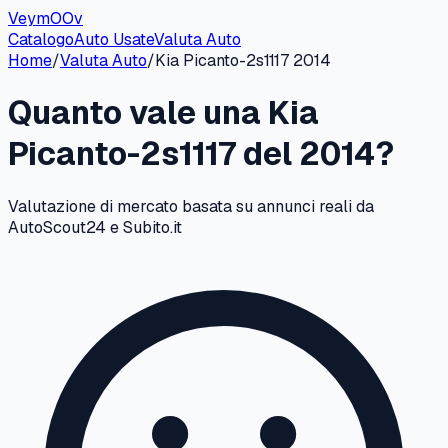
VeymOOv
Catalogo
Auto Usate
Valuta Auto
Home
/
Valuta Auto
/
Kia
Picanto-2s1117
2014
Quanto vale una
Kia
Picanto-2s1117
del
2014
?
Valutazione di mercato basata su annunci reali da
AutoScout24 e Subito.it