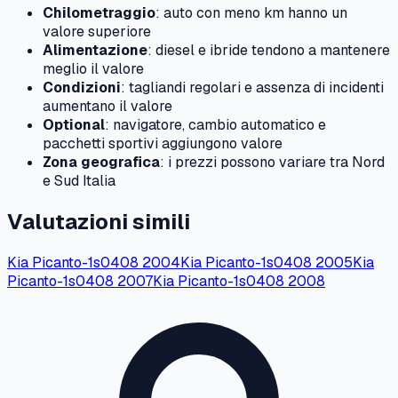
Chilometraggio
: auto con meno km hanno un
valore superiore
Alimentazione
: diesel e ibride tendono a mantenere
meglio il valore
Condizioni
: tagliandi regolari e assenza di incidenti
aumentano il valore
Optional
: navigatore, cambio automatico e
pacchetti sportivi aggiungono valore
Zona geografica
: i prezzi possono variare tra Nord
e Sud Italia
Valutazioni simili
Kia
Picanto-1s0408
2004
Kia
Picanto-1s0408
2005
Kia
Picanto-1s0408
2007
Kia
Picanto-1s0408
2008