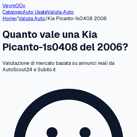
VeymOOv
Catalogo
Auto Usate
Valuta Auto
Home
/
Valuta Auto
/
Kia
Picanto-1s0408
2006
Quanto vale una
Kia
Picanto-1s0408
del
2006
?
Valutazione di mercato basata su annunci reali da
AutoScout24 e Subito.it