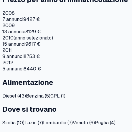
2008
7
annunci
9427 €
2009
13
annunci
8129 €
2010
(anno selezionato)
15
annunci
9617 €
2011
9
annunci
8753 €
2012
5
annunci
8440 €
Alimentazione
Diesel
(
43
)
Benzina
(
5
)
GPL
(
1
)
Dove si trovano
Sicilia
(
10
)
Lazio
(
7
)
Lombardia
(
7
)
Veneto
(
6
)
Puglia
(
4
)