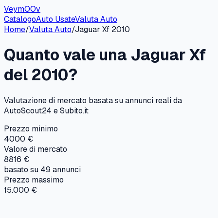
VeymOOv
Catalogo
Auto Usate
Valuta Auto
Home
/
Valuta Auto
/
Jaguar
Xf
2010
Quanto vale una
Jaguar
Xf
del
2010
?
Valutazione di mercato basata su annunci reali da
AutoScout24 e Subito.it
Prezzo minimo
4000 €
Valore di mercato
8816 €
basato su
49
annunci
Prezzo massimo
15.000 €