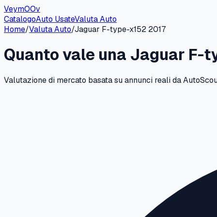
VeymOOv
Catalogo
Auto Usate
Valuta Auto
Home
/
Valuta Auto
/
Jaguar
F-type-x152
2017
Quanto vale una
Jaguar
F-t
Valutazione di mercato basata su annunci reali da AutoScout