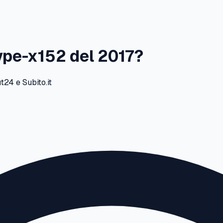
ype-x152
del
2017
?
24 e Subito.it