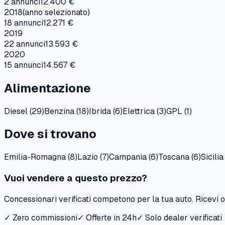
2
annunci
12.400 €
2018
(anno selezionato)
18
annunci
12.271 €
2019
22
annunci
13.593 €
2020
15
annunci
14.567 €
Alimentazione
Diesel
(
29
)
Benzina
(
18
)
Ibrida
(
6
)
Elettrica
(
3
)
GPL
(
1
)
Dove si trovano
Emilia-Romagna
(
8
)
Lazio
(
7
)
Campania
(
6
)
Toscana
(
6
)
Sicilia
Vuoi vendere a questo prezzo?
Concessionari verificati competono per la tua auto. Ricevi of
✓ Zero commissioni
✓ Offerte in 24h
✓ Solo dealer verificati