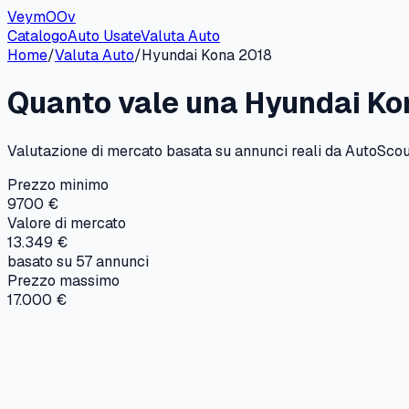
VeymOOv
Catalogo
Auto Usate
Valuta Auto
Home
/
Valuta Auto
/
Hyundai
Kona
2018
Quanto vale una
Hyundai
Ko
Valutazione di mercato basata su annunci reali da AutoScout
Prezzo minimo
9700 €
Valore di mercato
13.349 €
basato su
57
annunci
Prezzo massimo
17.000 €