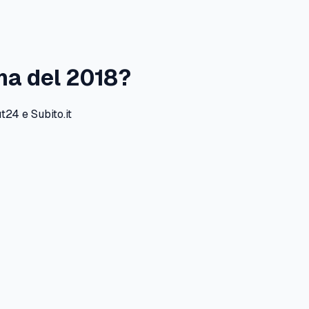
na
del
2018
?
24 e Subito.it