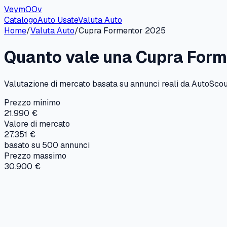
VeymOOv
Catalogo
Auto Usate
Valuta Auto
Home
/
Valuta Auto
/
Cupra
Formentor
2025
Quanto vale una
Cupra
Form
Valutazione di mercato basata su annunci reali da AutoScout
Prezzo minimo
21.990 €
Valore di mercato
27.351 €
basato su
500
annunci
Prezzo massimo
30.900 €