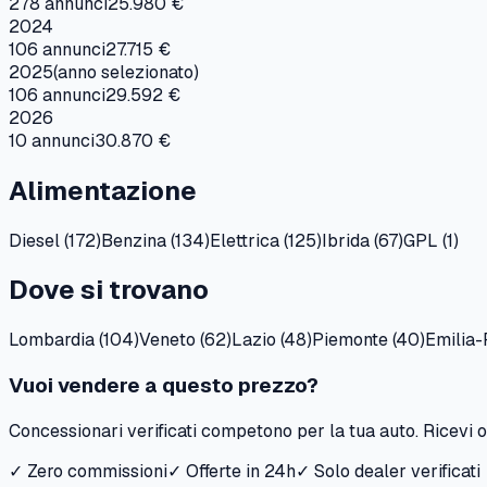
278
annunci
25.980 €
2024
106
annunci
27.715 €
2025
(anno selezionato)
106
annunci
29.592 €
2026
10
annunci
30.870 €
Alimentazione
Diesel
(
172
)
Benzina
(
134
)
Elettrica
(
125
)
Ibrida
(
67
)
GPL
(
1
)
Dove si trovano
Lombardia
(
104
)
Veneto
(
62
)
Lazio
(
48
)
Piemonte
(
40
)
Emilia
Vuoi vendere a questo prezzo?
Concessionari verificati competono per la tua auto. Ricevi of
✓ Zero commissioni
✓ Offerte in 24h
✓ Solo dealer verificati