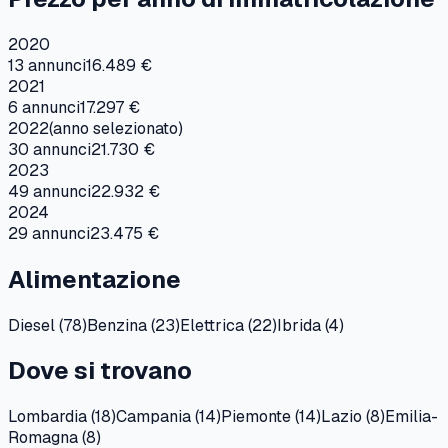
2020
13
annunci
16.489 €
2021
6
annunci
17.297 €
2022
(anno selezionato)
30
annunci
21.730 €
2023
49
annunci
22.932 €
2024
29
annunci
23.475 €
Alimentazione
Diesel
(
78
)
Benzina
(
23
)
Elettrica
(
22
)
Ibrida
(
4
)
Dove si trovano
Lombardia
(
18
)
Campania
(
14
)
Piemonte
(
14
)
Lazio
(
8
)
Emilia-
Romagna
(
8
)