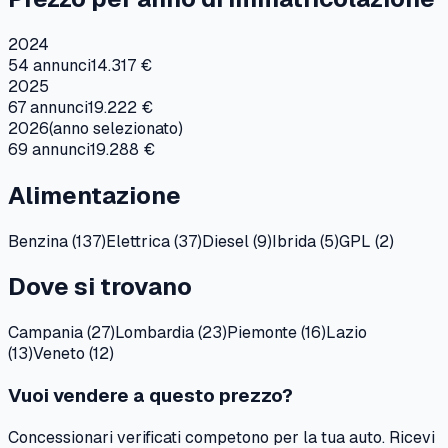
2024
54
annunci
14.317 €
2025
67
annunci
19.222 €
2026
(anno selezionato)
69
annunci
19.288 €
Alimentazione
Benzina
(
137
)
Elettrica
(
37
)
Diesel
(
9
)
Ibrida
(
5
)
GPL
(
2
)
Dove si trovano
Campania
(
27
)
Lombardia
(
23
)
Piemonte
(
16
)
Lazio
(
13
)
Veneto
(
12
)
Vuoi vendere a questo prezzo?
Concessionari verificati competono per la tua auto. Ricevi