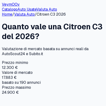
VeymOOv
Catalogo
Auto Usate
Valuta Auto
Home
/
Valuta Auto
/
Citroen
C3
2026
Quanto vale una
Citroen
C3
del
2026
?
Valutazione di mercato basata su annunci reali da
AutoScout24 e Subito.it
Prezzo minimo
12.300 €
Valore di mercato
17.883 €
basato su
190
annunci
Prezzo massimo
24.900 €