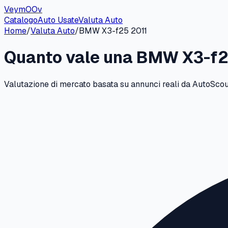
VeymOOv
Catalogo
Auto Usate
Valuta Auto
Home
/
Valuta Auto
/
BMW
X3-f25
2011
Quanto vale una
BMW
X3-f
Valutazione di mercato basata su annunci reali da AutoScout