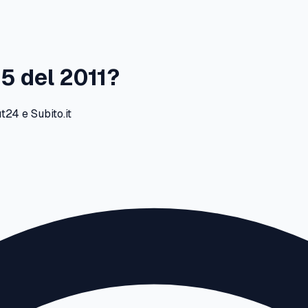
25
del
2011
?
24 e Subito.it