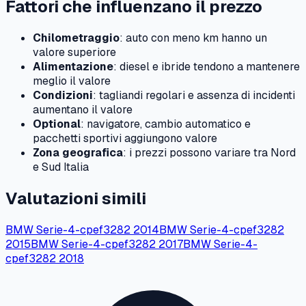
Fattori che influenzano il prezzo
Chilometraggio
: auto con meno km hanno un
valore superiore
Alimentazione
: diesel e ibride tendono a mantenere
meglio il valore
Condizioni
: tagliandi regolari e assenza di incidenti
aumentano il valore
Optional
: navigatore, cambio automatico e
pacchetti sportivi aggiungono valore
Zona geografica
: i prezzi possono variare tra Nord
e Sud Italia
Valutazioni simili
BMW
Serie-4-cpef3282
2014
BMW
Serie-4-cpef3282
2015
BMW
Serie-4-cpef3282
2017
BMW
Serie-4-
cpef3282
2018