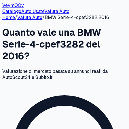
VeymOOv
Catalogo
Auto Usate
Valuta Auto
Home
/
Valuta Auto
/
BMW
Serie-4-cpef3282
2016
Quanto vale una
BMW
Serie-4-cpef3282
del
2016
?
Valutazione di mercato basata su annunci reali da
AutoScout24 e Subito.it