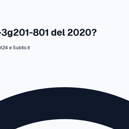
-3g201-801
del
2020
?
24 e Subito.it