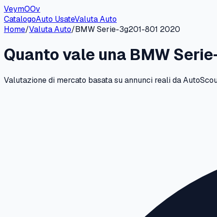
VeymOOv
Catalogo
Auto Usate
Valuta Auto
Home
/
Valuta Auto
/
BMW
Serie-3g201-801
2020
Quanto vale una
BMW
Serie
Valutazione di mercato basata su annunci reali da AutoScout