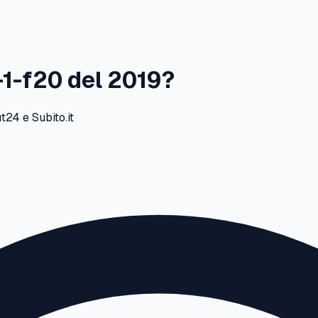
-1-f20
del
2019
?
24 e Subito.it