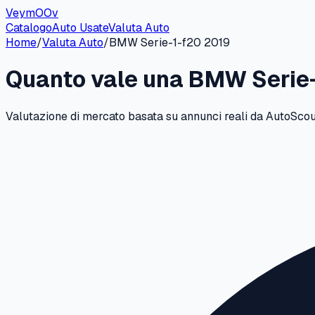
VeymOOv
Catalogo
Auto Usate
Valuta Auto
Home
/
Valuta Auto
/
BMW
Serie-1-f20
2019
Quanto vale una
BMW
Serie
Valutazione di mercato basata su annunci reali da AutoScout