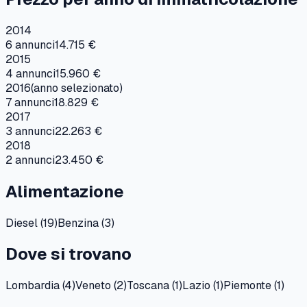
2014
6
annunci
14.715 €
2015
4
annunci
15.960 €
2016
(anno selezionato)
7
annunci
18.829 €
2017
3
annunci
22.263 €
2018
2
annunci
23.450 €
Alimentazione
Diesel
(
19
)
Benzina
(
3
)
Dove si trovano
Lombardia
(
4
)
Veneto
(
2
)
Toscana
(
1
)
Lazio
(
1
)
Piemonte
(
1
)