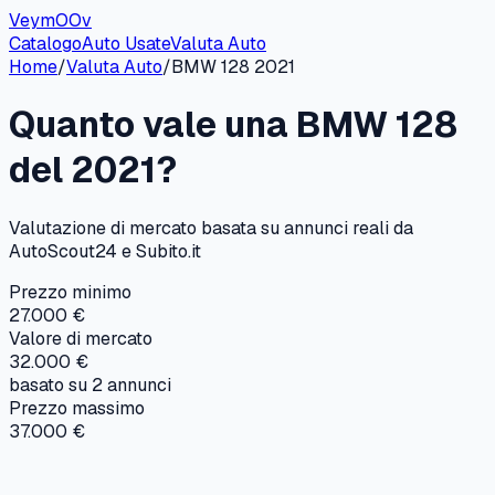
VeymOOv
Catalogo
Auto Usate
Valuta Auto
Home
/
Valuta Auto
/
BMW
128
2021
Quanto vale una
BMW
128
del
2021
?
Valutazione di mercato basata su annunci reali da
AutoScout24 e Subito.it
Prezzo minimo
27.000 €
Valore di mercato
32.000 €
basato su
2
annunci
Prezzo massimo
37.000 €