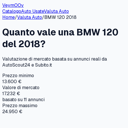
VeymOOv
Catalogo
Auto Usate
Valuta Auto
Home
/
Valuta Auto
/
BMW
120
2018
Quanto vale una
BMW
120
del
2018
?
Valutazione di mercato basata su annunci reali da
AutoScout24 e Subito.it
Prezzo minimo
13.600 €
Valore di mercato
17.232 €
basato su
11
annunci
Prezzo massimo
24.950 €