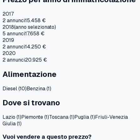
2017
2
annunci
15.458 €
2018
(anno selezionato)
5
annunci
17.658 €
2019
2
annunci
14.250 €
2020
2
annunci
20.925 €
Alimentazione
Diesel
(
10
)
Benzina
(
1
)
Dove si trovano
Lazio
(
1
)
Piemonte
(
1
)
Toscana
(
1
)
Puglia
(
1
)
Friuli-Venezia
Giulia
(
1
)
Vuoi vendere a questo prezzo?