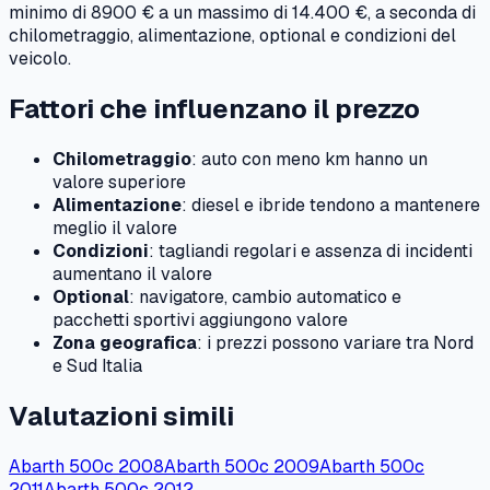
minimo di
8900 €
a un massimo di
14.400 €
, a seconda di
chilometraggio, alimentazione, optional e condizioni del
veicolo.
Fattori che influenzano il prezzo
Chilometraggio
: auto con meno km hanno un
valore superiore
Alimentazione
: diesel e ibride tendono a mantenere
meglio il valore
Condizioni
: tagliandi regolari e assenza di incidenti
aumentano il valore
Optional
: navigatore, cambio automatico e
pacchetti sportivi aggiungono valore
Zona geografica
: i prezzi possono variare tra Nord
e Sud Italia
Valutazioni simili
Abarth
500c
2008
Abarth
500c
2009
Abarth
500c
2011
Abarth
500c
2012