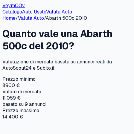
VeymOOv
Catalogo
Auto Usate
Valuta Auto
Home
/
Valuta Auto
/
Abarth
500c
2010
Quanto vale una
Abarth
500c
del
2010
?
Valutazione di mercato basata su annunci reali da
AutoScout24 e Subito.it
Prezzo minimo
8900 €
Valore di mercato
11.059 €
basato su
9
annunci
Prezzo massimo
14.400 €