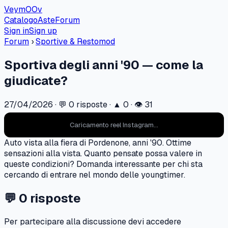
VeymOOv
Catalogo
Aste
Forum
Sign in
Sign up
Forum
›
Sportive & Restomod
Sportiva degli anni '90 — come la
giudicate?
27/04/2026
· 💬
0
risposte · ▲
0
· 👁
31
Caricamento reel Instagram...
Auto vista alla fiera di Pordenone, anni '90. Ottime
sensazioni alla vista. Quanto pensate possa valere in
queste condizioni? Domanda interessante per chi sta
cercando di entrare nel mondo delle youngtimer.
💬
0
risposte
Per partecipare alla discussione devi accedere