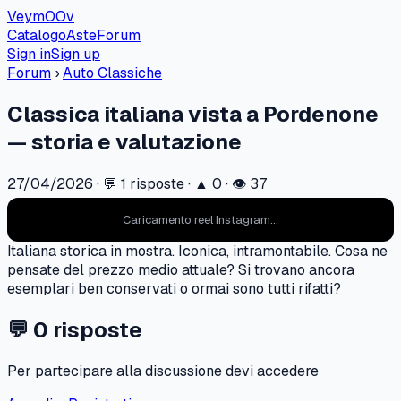
VeymOOv
Catalogo
Aste
Forum
Sign in
Sign up
Forum
›
Auto Classiche
Classica italiana vista a Pordenone
— storia e valutazione
27/04/2026
· 💬
1
risposte · ▲
0
· 👁
37
Caricamento reel Instagram...
Italiana storica in mostra. Iconica, intramontabile. Cosa ne
pensate del prezzo medio attuale? Si trovano ancora
esemplari ben conservati o ormai sono tutti rifatti?
💬
0
risposte
Per partecipare alla discussione devi accedere